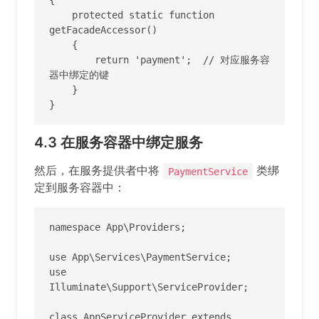
    protected static function 
getFacadeAccessor()

    {

        return 'payment';  // 对应服务容
器中绑定的键

    }

}
4.3
在服务容器中绑定服务
然后，在服务提供者中将
类绑
PaymentService
定到服务容器中：
namespace App\Providers;

use App\Services\PaymentService;

use 
Illuminate\Support\ServiceProvider;

class AppServiceProvider extends 