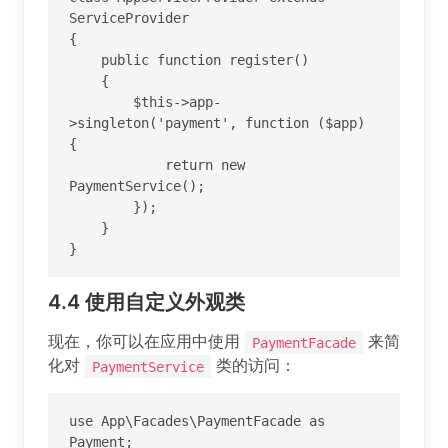
ServiceProvider

{

    public function register()

    {

        $this->app-
>singleton('payment', function ($app) 
{

            return new 
PaymentService();

        });

    }

}
4.4
使用自定义外观类
现在，你可以在应用中使用
来简
PaymentFacade
化对
类的访问：
PaymentService
use App\Facades\PaymentFacade as 
Payment;
