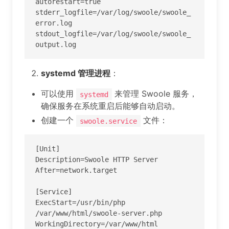
autorestart=true

stderr_logfile=/var/log/swoole/swoole_
error.log

stdout_logfile=/var/log/swoole/swoole_
output.log
systemd 管理进程
：
可以使用
来管理 Swoole 服务，
systemd
确保服务在系统重启后能够自动启动。
创建一个
文件：
swoole.service
[Unit]

Description=Swoole HTTP Server

After=network.target

[Service]

ExecStart=/usr/bin/php 
/var/www/html/swoole-server.php

WorkingDirectory=/var/www/html
