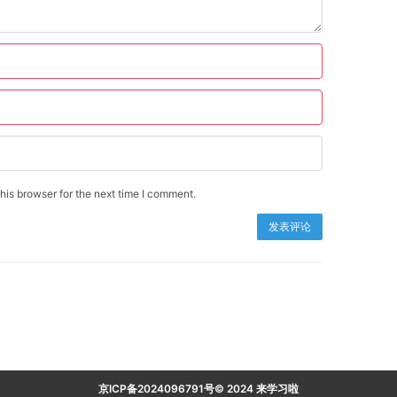
is browser for the next time I comment.
京ICP备2024096791号© 2024 来学习啦