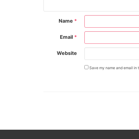
Name
*
Email
*
Website
Save my name and email in th