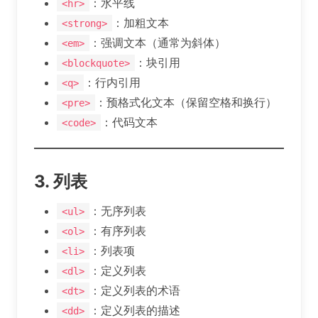
：水平线
<hr>
：加粗文本
<strong>
：强调文本（通常为斜体）
<em>
：块引用
<blockquote>
：行内引用
<q>
：预格式化文本（保留空格和换行）
<pre>
：代码文本
<code>
3. 列表
：无序列表
<ul>
：有序列表
<ol>
：列表项
<li>
：定义列表
<dl>
：定义列表的术语
<dt>
：定义列表的描述
<dd>