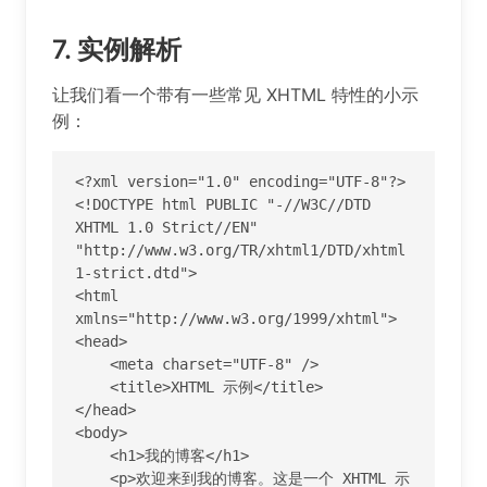
7.
实例解析
让我们看一个带有一些常见 XHTML 特性的小示
例：
<?xml version="1.0" encoding="UTF-8"?>

<!DOCTYPE html PUBLIC "-//W3C//DTD 
XHTML 1.0 Strict//EN" 
"http://www.w3.org/TR/xhtml1/DTD/xhtml
1-strict.dtd">

<html 
xmlns="http://www.w3.org/1999/xhtml">

<head>

    <meta charset="UTF-8" />

    <title>XHTML 示例</title>

</head>

<body>

    <h1>我的博客</h1>

    <p>欢迎来到我的博客。这是一个 XHTML 示