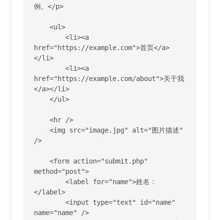
例。</p>

    <ul>

        <li><a 
href="https://example.com">首页</a>
</li>

        <li><a 
href="https://example.com/about">关于我
</a></li>

    </ul>

    <hr />

    <img src="image.jpg" alt="图片描述" 
/>

    <form action="submit.php" 
method="post">

        <label for="name">姓名：
</label>

        <input type="text" id="name" 
name="name" />
