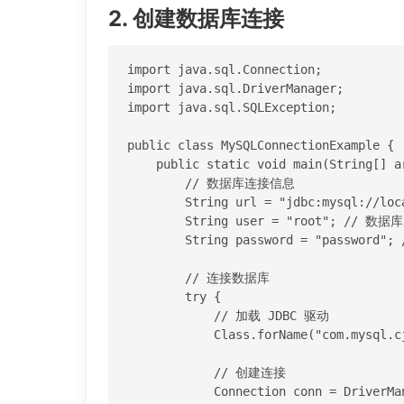
2. 创建数据库连接
import java.sql.Connection;

import java.sql.DriverManager;

import java.sql.SQLException;

public class MySQLConnectionExample {

    public static void main(String[] args) {

        // 数据库连接信息

        String url = "jdbc:mysql://localhost:3306/mydatabase"; // 数据库 URL

        String user = "root"; // 数据库用户名

        String password = "password"; // 数据库密码

        // 连接数据库

        try {

            // 加载 JDBC 驱动

            Class.forName("com.mysql.cj.jdbc.Driver");

            // 创建连接

            Connection conn = DriverManager.getConnection(url, user, password);
