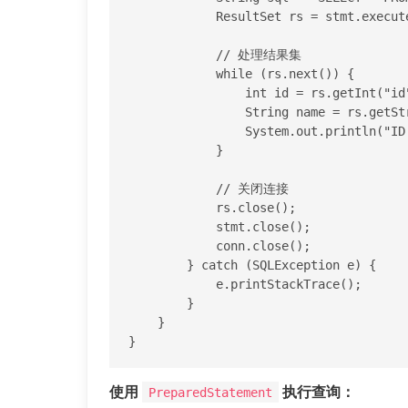
            ResultSet rs = stmt.executeQuery(sql);

            // 处理结果集

            while (rs.next()) {

                int id = rs.getInt("id");

                String name = rs.getString("name");

                System.out.println("ID: " + id + ", Name: " + name);

            }

            // 关闭连接

            rs.close();

            stmt.close();

            conn.close();

        } catch (SQLException e) {

            e.printStackTrace();

        }

    }

}
使用
执行查询：
PreparedStatement