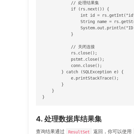
            // 处理结果集

            if (rs.next()) {

                int id = rs.getInt("id");

                String name = rs.getString("name");

                System.out.println("ID: " + id + ", Name: " + name);

            }

            // 关闭连接

            rs.close();

            pstmt.close();

            conn.close();

        } catch (SQLException e) {

            e.printStackTrace();

        }

    }

}
4. 处理数据库结果集
查询结果通过
返回，你可以使用
ResultSet