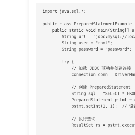
import java.sql.*;

public class PreparedStatementExample {
    public static void main(String[] args) {

        String url = "jdbc:mysql://localhost:3306/mydatabase";

        String user = "root";

        String password = "password";

        try {

            // 加载 JDBC 驱动并创建连接

            Connection conn = DriverManager.getConnection(url, user, password);

            // 创建 PreparedStatement

            String sql = "SELECT * FROM employees WHERE id = ?";

            PreparedStatement pstmt = conn.prepareStatement(sql);

            pstmt.setInt(1, 1);  // 设置查询参数

            // 执行查询

            ResultSet rs = pstmt.executeQuery();
