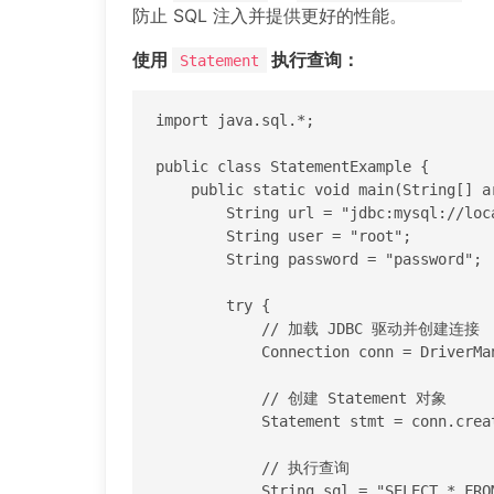
防止 SQL 注入并提供更好的性能。
使用
执行查询：
Statement
import java.sql.*;

public class StatementExample {

    public static void main(String[] args) {

        String url = "jdbc:mysql://localhost:3306/mydatabase";

        String user = "root";

        String password = "password";

        try {

            // 加载 JDBC 驱动并创建连接

            Connection conn = DriverManager.getConnection(url, user, password);

            // 创建 Statement 对象

            Statement stmt = conn.createStatement();

            // 执行查询

            String sql = "SELECT * FROM employees";
