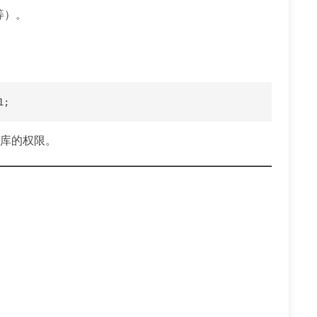
等）。
1;
库的权限。