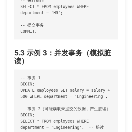
-- 执行操作

SELECT * FROM employees WHERE 
department = 'HR';

-- 提交事务

COMMIT;
5.3 示例 3：并发事务（模拟脏
读）
-- 事务 1

BEGIN;

UPDATE employees SET salary = salary + 
500 WHERE department = 'Engineering';

-- 事务 2（可能读取未提交的数据，产生脏读）

BEGIN;

SELECT * FROM employees WHERE 
department = 'Engineering';  -- 脏读
