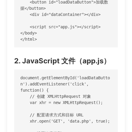
    <button id="loadDataButton">加载数
据</button>

    <div id="dataContainer"></div>

    <script src="app.js"></script>

</body>

</html>
2. JavaScript 文件（app.js）
document.getElementById('loadDataButto
n').addEventListener('click', 
function() {

    // 创建 XMLHttpRequest 对象

    var xhr = new XMLHttpRequest();

    // 配置请求方式和目标 URL

    xhr.open('GET', 'data.php', true);
