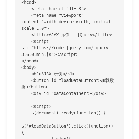
<head>

    <meta charset="UTF-8">

    <meta name="viewport" 
content="width=device-width, initial-
scale=1.0">

    <title>AJAX 示例 - jQuery</title>

    <script 
src="https://code.jquery.com/jquery-
3.6.0.min.js"></script>

</head>

<body>

    <h1>AJAX 示例</h1>

    <button id="loadDataButton">加载数
据</button>

    <div id="dataContainer"></div>

    <script>

    $(document).ready(function() {

$('#loadDataButton').click(function() 
{

            $.ajax({
