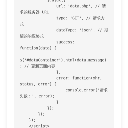
                url: 'data.php', // 请
求的服务器 URL

                type: 'GET', // 请求方
式

                dataType: 'json', // 期
望的响应格式

                success: 
function(data) {

$('#dataContainer').html(data.message)
; // 更新页面内容

                },

                error: function(xhr, 
status, error) {

                    console.error('请求
失败：', error);

                }

            });

        });

    });

    </script>
