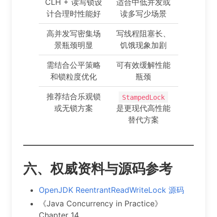
CLH + 读写锁设
适合中低并发或
计合理时性能好
读多写少场景
高并发写密集场
写线程阻塞长、
景瓶颈明显
饥饿现象加剧
需结合公平策略
可有效缓解性能
和锁粒度优化
瓶颈
推荐结合乐观锁
StampedLock
或无锁方案
是更现代高性能
替代方案
六、权威资料与源码参考
OpenJDK ReentrantReadWriteLock 源码
《Java Concurrency in Practice》
Chapter 14