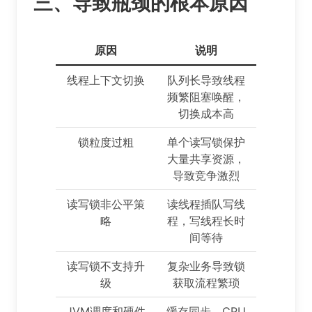
三、导致瓶颈的根本原因
原因
说明
线程上下文切换
队列长导致线程
频繁阻塞唤醒，
切换成本高
锁粒度过粗
单个读写锁保护
大量共享资源，
导致竞争激烈
读写锁非公平策
读线程插队写线
略
程，写线程长时
间等待
读写锁不支持升
复杂业务导致锁
级
获取流程繁琐
JVM调度和硬件
缓存同步、CPU