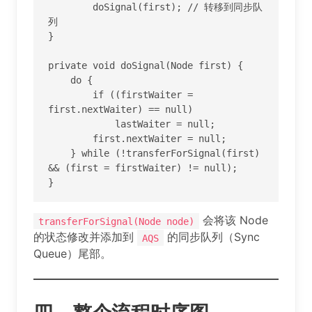
        doSignal(first); // 转移到同步队
列

}

private void doSignal(Node first) {

    do {

        if ((firstWaiter = 
first.nextWaiter) == null)

            lastWaiter = null;

        first.nextWaiter = null;

    } while (!transferForSignal(first) 
&& (first = firstWaiter) != null);

}
会将该 Node
transferForSignal(Node node)
的状态修改并添加到
的同步队列（Sync
AQS
Queue）尾部。