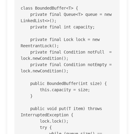
class BoundedBuffer<T> {

    private final Queue<T> queue = new 
LinkedList<>();

    private final int capacity;

    private final Lock lock = new 
ReentrantLock();

    private final Condition notFull  = 
lock.newCondition();

    private final Condition notEmpty = 
lock.newCondition();

    public BoundedBuffer(int size) {

        this.capacity = size;

    }

    public void put(T item) throws 
InterruptedException {

        lock.lock();

        try {

            while (queue.size() == 