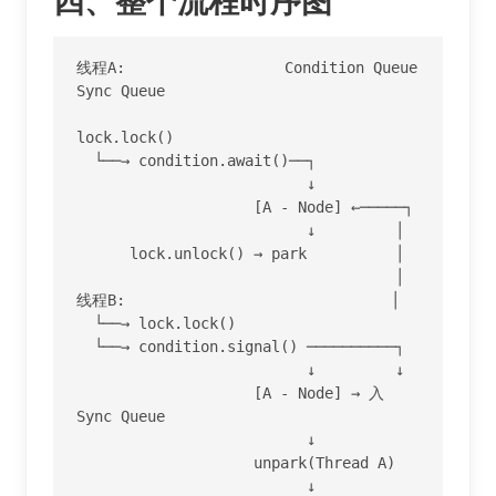
四、整个流程时序图
线程A:                  Condition Queue            
Sync Queue

lock.lock()

  └──→ condition.await()──┐

                          ↓

                    [A - Node] ←─────┐

                          ↓         │

      lock.unlock() → park          │

                                    │

线程B:                              │

  └──→ lock.lock()

  └──→ condition.signal() ──────────┐

                          ↓         ↓

                    [A - Node] → 入 
Sync Queue

                          ↓

                    unpark(Thread A)

                          ↓
