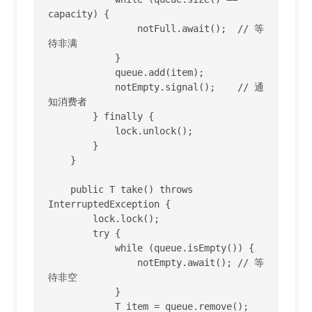
capacity) {

                notFull.await();  // 等
待非满

            }

            queue.add(item);

            notEmpty.signal();    // 通
知消费者

        } finally {

            lock.unlock();

        }

    }

    public T take() throws 
InterruptedException {

        lock.lock();

        try {

            while (queue.isEmpty()) {

                notEmpty.await(); // 等
待非空

            }

            T item = queue.remove();
