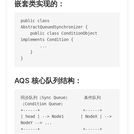
嵌套类实现的：
public class 
AbstractQueuedSynchronizer {

    public class ConditionObject 
implements Condition {

        ...

    }

}
AQS 核心队列结构：
同步队列（Sync Queue）      条件队列
（Condition Queue）

+------+                  +------+

| head | --> Node1       | NodeX | --> 
NodeY --> ...

+------+                  +------+