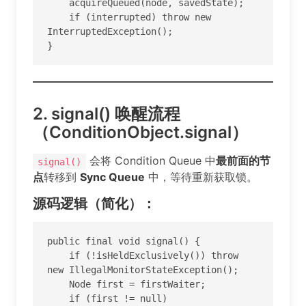
    acquireQueued(node, savedState);

    if (interrupted) throw new 
InterruptedException();

}
2. signal() 唤醒流程
（ConditionObject.signal）
会将 Condition Queue 中
最前面的节
signal()
点
转移到
Sync Queue
中，等待重新获取锁。
源码逻辑（简化）：
public final void signal() {

    if (!isHeldExclusively()) throw 
new IllegalMonitorStateException();

    Node first = firstWaiter;

    if (first != null)
